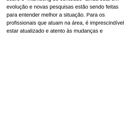
evolução e novas pesquisas estão sendo feitas
para entender melhor a situação. Para os
profissionais que atuam na área, é imprescindível
estar atualizado e atento às mudanças e
evoluções relacionadas ao tema, buscando
sempre aprimorar seus conhecimentos e práticas.
Sendo assim, é fundamental manter uma postura
ética, comprometida e responsável frente às
questões que envolvem o referido assunto,
visando sempre contribuir para o avanço e
desenvolvimento do segmento.
Diego da Costa é Profissional de Administração e
Radialista. Pós-graduado em Gestão de
Marketing e MBA em Gerenciamento de Projetos.
Compartilhe