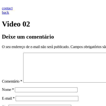
Ir
para
contact
o
back
conteúdo
Video 02
Deixe um comentário
O seu endereço de e-mail não será publicado.
Campos obrigatórios s
Comentário
*
Nome
*
E-mail
*